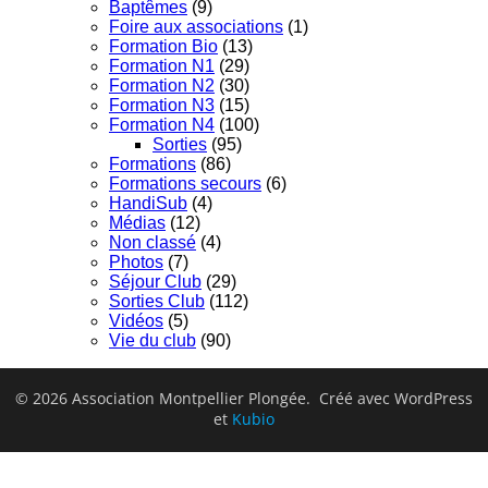
Baptêmes
(9)
Foire aux associations
(1)
Formation Bio
(13)
Formation N1
(29)
Formation N2
(30)
Formation N3
(15)
Formation N4
(100)
Sorties
(95)
Formations
(86)
Formations secours
(6)
HandiSub
(4)
Médias
(12)
Non classé
(4)
Photos
(7)
Séjour Club
(29)
Sorties Club
(112)
Vidéos
(5)
Vie du club
(90)
© 2026 Association Montpellier Plongée. Créé avec WordPress
et
Kubio