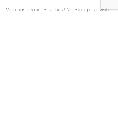
Voici nos dernières sorties ! N’hésitez pas à visiter
notre blog pour plus d’informations.
Sorties Club
Plongée Nocturne à Carnon avec le CESAM
Par
le
Allan
23 juillet, 2026