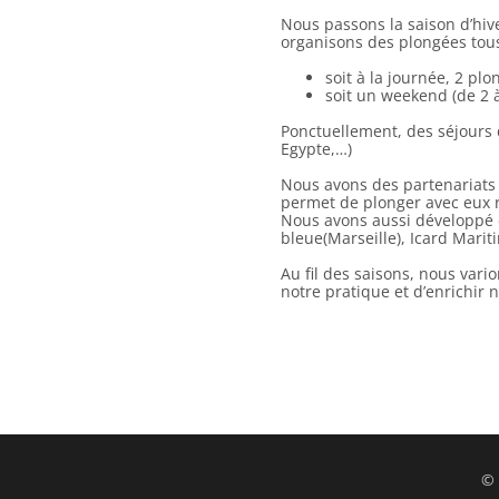
Nous passons la saison d’hiver
organisons des plongées tous
soit à la journée, 2 pl
soit un weekend (de 2 à
Ponctuellement, des séjours 
Egypte,…)
Nous avons des partenariats a
permet de plonger avec eux 
Nous avons aussi développé d
bleue(Marseille), Icard Marit
Au fil des saisons, nous vari
notre pratique et d’enrichir 
© 