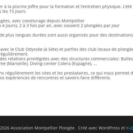
 à la piscine Joffre pour la formation et l’entretien physique. L’été
 les 15 jours:
ongées, avec covoiturage depuis Montpellier
 4 jours), 2 à 3 fois par an, avec souvent 2 plongées par jour
de plus longues durées sont aussi organisés pour des destinations 
vec le Club Odyssée (à Sète) et parfois des club locaux de plongée
régulièrement.
es relations privilégiées avec des structures commerciales: Bulles
ime (Marseille), Diving-center Colera (Espagne), …
ons régulièrement les sites et les prestataires, ce qui nous permet d
nos expériences de rencontres et savoirs-faire différents
2026 Association Montpellier Plongée. Créé avec WordPress et
Ku