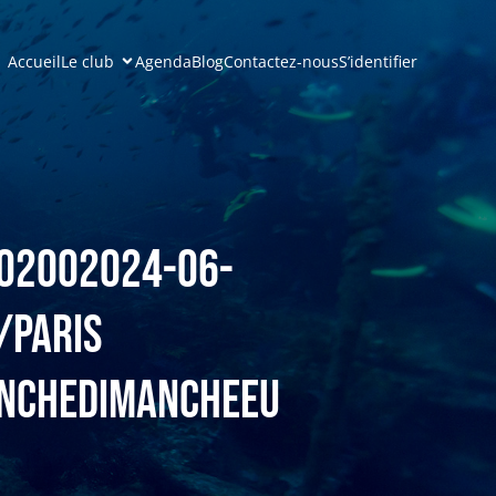
Accueil
Le club
Agenda
Blog
Contactez-nous
S’identifier
+02002024-06-
/Paris
anchedimancheEu