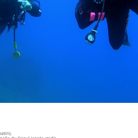
atin),