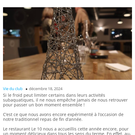
Vie du club
décembre 18, 2024
Si le froid peut limiter certains dans leurs activités
subaquatiques, il ne nous empêche jamais de nous retrouver
pour passer un bon moment ensemble !
C’est ce que nous avons encore expérimenté à l’occasion de
notre traditionnel repas de fin d’année.
Le restaurant Le 10 nous a accueillis cette année encore, pour
un moment délicieux dans tous les sens du terme. En effet, au-