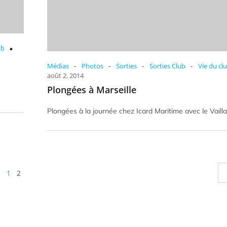
ub
-
-
-
-
Médias
Photos
Sorties
Sorties Club
Vie du cl
août 2, 2014
Plongées à Marseille
Plongées à la journée chez Icard Maritime avec le Vailla
1
2