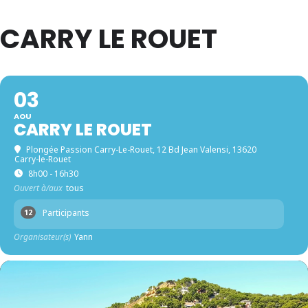
CARRY LE ROUET
03
AOU
CARRY LE ROUET
Plongée Passion Carry-Le-Rouet
, 12 Bd Jean Valensi, 13620
Carry-le-Rouet
8h00 - 16h30
Ouvert à/aux
tous
Participants
12
Organisateur(s)
Yann