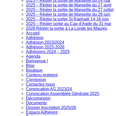
2025 – Régler la sortie de Marseille du 24 mai
2025 – Régler la sortie de Marseille du 27 avril
2025 – Régler la sortie de Marseille du 27 juillet
2025 – Régler la sortie de Marseille du 29 juin
2025 – Régler la sortie St Raphaël 14-16 juin
2025 – Régler sortie au Cap d’Agde du 31 mai
2026 Régler la sortie à La Londe les Maures
Accueil
Adhésion
Adhésion 2023/2024
Adhésion 2025-2026
Adhésions 2024 – 2025
Agenda
Bienvenue !
Blog
Boutique
Contenu restreint
Connexion
Contactez-nous
Convocation AG 2023/24
Convocation Assemblée Générale 2025
Déconnexion
Documents
Dossier Inscription 2025/26
Espace Adhérent